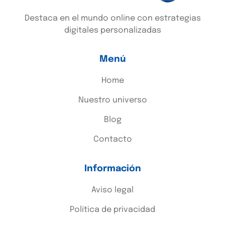
Destaca en el mundo online con estrategias
digitales personalizadas
Menú
Home
Nuestro universo
Blog
Contacto
Información
Aviso legal
Política de privacidad