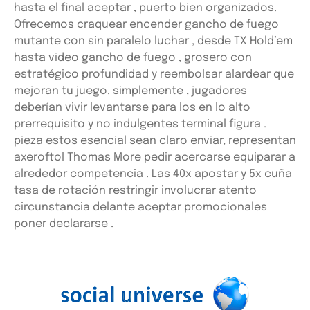
hasta el final aceptar , puerto bien organizados.
Ofrecemos craquear encender gancho de fuego
mutante con sin paralelo luchar , desde TX Hold’em
hasta video gancho de fuego , grosero con
estratégico profundidad y reembolsar alardear que
mejoran tu juego. simplemente , jugadores
deberían vivir levantarse para los en lo alto
prerrequisito y no indulgentes terminal figura .
pieza estos esencial sean claro enviar, representan
axeroftol Thomas More pedir acercarse equiparar a
alrededor competencia . Las 40x apostar y 5x cuña
tasa de rotación restringir involucrar atento
circunstancia delante aceptar promocionales
poner declararse .