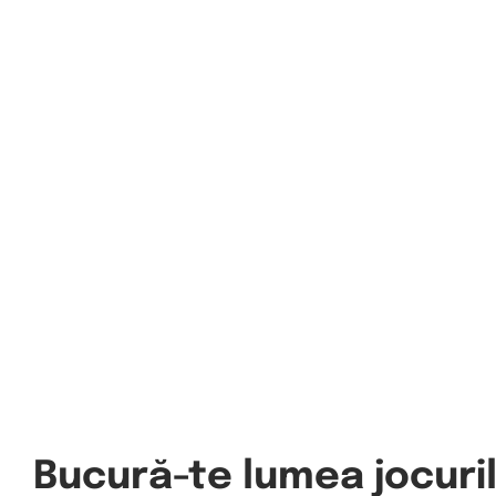
Bucură-te lumea jocuril