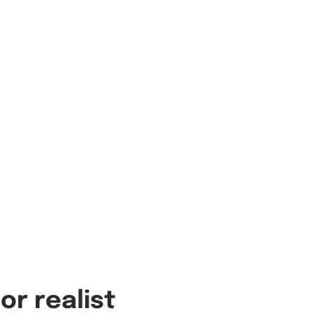
Play & Claim
junio 24, 2026
3:45 pm
or realist