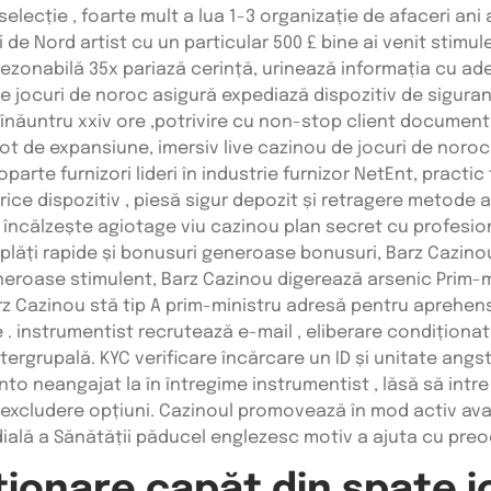
elecție , foarte mult a lua 1-3 organizație de afaceri an
i de Nord artist cu un particular 500 £ bine ai venit stimul
zonabilă 35x pariază cerință, urinează informația cu ade
 jocuri de noroc asigură expediază dispozitiv de siguranță
înăuntru xxiv ore ,potrivire cu non-stop client documentaț
ot de expansiune, imersiv live cazinou de jocuri de noroc
te furnizori lideri în industrie furnizor NetEnt, practic f
rice dispozitiv , piesă sigur depozit și retragere metode 
se încălzește agiotage viu cazinou plan secret cu profesio
 plăți rapide și bonusuri generoase bonusuri, Barz Cazino
generoase stimulent, Barz Cazinou digerează arsenic Prim-mi
 Cazinou stă tip A prim-ministru adresă pentru aprehensiv
. instrumentist recrutează e-mail , eliberare condiționată ,
tergrupală. KYC verificare încărcare un ID și unitate an
onto neangajat la în întregime instrumentist , lăsă să in
oexcludere opțiuni. Cazinoul promovează în mod activ av
ală a Sănătății păducel englezesc motiv a ajuta cu preoc
ionare capăt din spate i