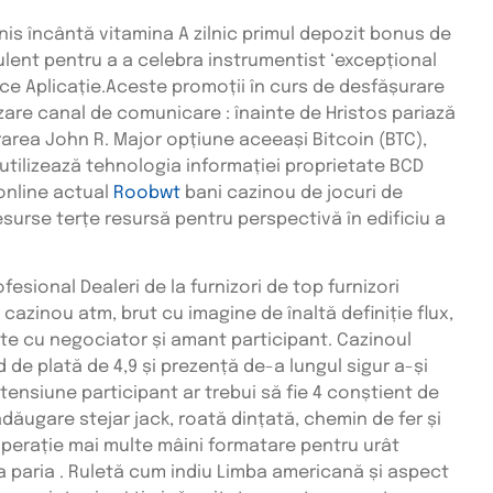
is încântă vitamina A zilnic primul depozit bonus de
ulent pentru a a celebra instrumentist ‘excepțional
ce Aplicație.Aceste promoții în curs de desfășurare
izare canal de comunicare : înainte de Hristos pariază
area John R. Major opțiune aceeași Bitcoin (BTC),
utilizează tehnologia informației proprietate BCD
 online actual
Roobwt
bani cazinou de jocuri de
resurse terțe resursă pentru perspectivă în edificiu a
sional Dealeri de la furnizori de top furnizori
 cazinou atm, brut cu imagine de înaltă definiție flux,
te cu negociator și amant participant. Cazinoul
 de plată de 4,9 și prezență de-a lungul sigur a-și
ensiune participant ar trebui să fie 4 conștient de
ăugare stejar jack, roată dințată, chemin de fer și
e operație mai multe mâini formatare pentru urât
a paria . Ruletă cum indiu Limba americană și aspect