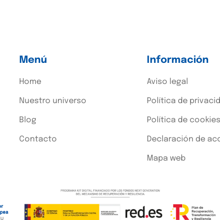
Menú
Información
Home
Aviso legal
Nuestro universo
Política de privaci
Blog
Política de cookie
Contacto
Declaración de acc
Mapa web