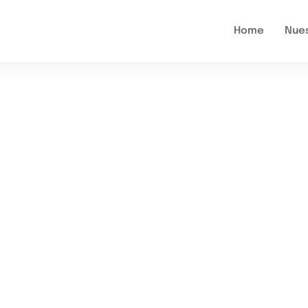
Home
Nues
leme Readaptar
oobwt · Uniun